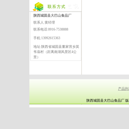
陕西城固县大巴山食品厂
联系人:黄经理
联系电话:0916-7538888
手机:13992615363
地址:陕西省城固县董家营乡莫
爷庙村（距离南湖风景区4公
里）
产品列
陕西城固县大巴山食品厂 版权所